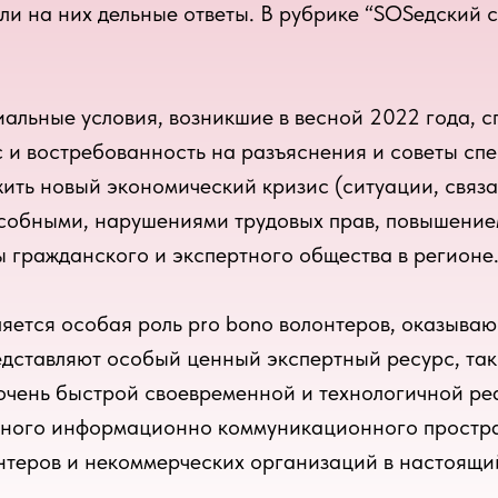
ли на них дельные ответы. В рубрике “SOSедский 
альные условия, возникшие в весной 2022 года, с
 и востребованность на разъяснения и советы сп
жить новый экономический кризис (ситуации, связ
собными, нарушениями трудовых прав, повышением 
 гражданского и экспертного общества в регионе
ляется особая роль pro bono волонтеров, оказыв
дставляют особый ценный экспертный ресурс, так
очень быстрой своевременной и технологичной р
иного информационно коммуникационного простра
нтеров и некоммерческих организаций в настоящи